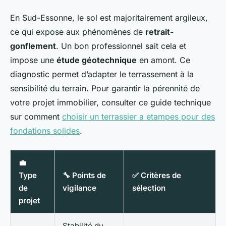
En Sud-Essonne, le sol est majoritairement argileux,
ce qui expose aux phénomènes de
retrait-
gonflement
. Un bon professionnel sait cela et
impose une
étude géotechnique
en amont. Ce
diagnostic permet d’adapter le terrassement à la
sensibilité du terrain. Pour garantir la pérennité de
votre projet immobilier, consulter ce guide technique
sur comment
choisir un terrassier a etampes pour des
fondations solides
.
💼
Type
🔧 Points de
✅ Critères de
de
vigilance
sélection
projet
Stabilité du