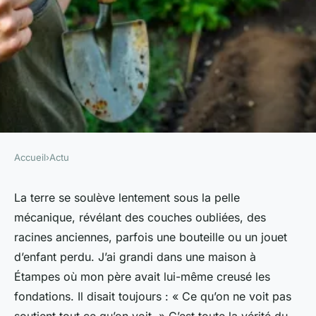
Accueil
›
Actu
ACTU
Top conseils pour dénicher le
La terre se soulève lentement sous la pelle
mécanique, révélant des couches oubliées, des
meilleur terrassier à Étampes
racines anciennes, parfois une bouteille ou un jouet
d’enfant perdu. J’ai grandi dans une maison à
Lambert
•
05/05/2026 08:18
•
10 min de lecture
Étampes où mon père avait lui-même creusé les
fondations. Il disait toujours : « Ce qu’on ne voit pas