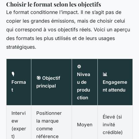
Choisir le format selon les objectifs
Le format conditionne l’impact. Il ne s’agit pas de
copier les grandes émissions, mais de choisir celui
qui correspond à vos objectifs réels. Voici un aperçu
des formats les plus utilisés et de leurs usages
stratégiques.
⚙️
🎙️
Nivea
📊
🎯 Objectif
Forma
u de
Engageme
principal
t
produ
nt attendu
ction
Intervi
Positionner
Élevé (si
ew
la marque
Moyen
invité
(exper
comme
crédible)
t)
référence