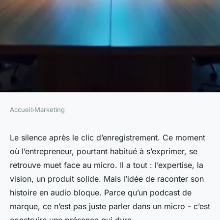
Accueil
›
Marketing
MARKETING
Optimiser votre stratégie
Le silence après le clic d’enregistrement. Ce moment
où l’entrepreneur, pourtant habitué à s’exprimer, se
audio avec une agence podcast
retrouve muet face au micro. Il a tout : l’expertise, la
de marque
vision, un produit solide. Mais l’idée de raconter son
histoire en audio bloque. Parce qu’un podcast de
Rémy
•
10/05/2026 17:02
•
7 min de lecture
marque, ce n’est pas juste parler dans un micro - c’est