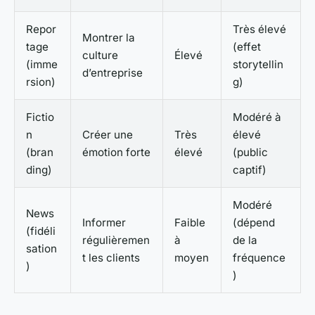
Repor
Très élevé
Montrer la
tage
(effet
culture
Élevé
(imme
storytellin
d’entreprise
rsion)
g)
Fictio
Modéré à
n
Créer une
Très
élevé
(bran
émotion forte
élevé
(public
ding)
captif)
Modéré
News
Informer
Faible
(dépend
(fidéli
régulièremen
à
de la
sation
t les clients
moyen
fréquence
)
)