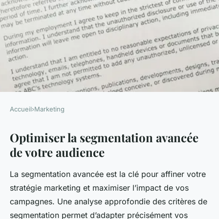
Accueil
›
Marketing
MARKETING
Optimiser la segmentation avancée
Stratégies Essentielles pour
de votre audience
Affiner Votre Ciblage
d'Audience avec Précision
La segmentation avancée est la clé pour affiner votre
Inégalée
stratégie marketing et maximiser l’impact de vos
campagnes. Une analyse approfondie des critères de
Axel
•
20 juillet 2025
•
6 min de lecture
segmentation permet d’adapter précisément vos