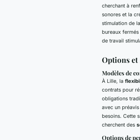
cherchant à ren
sonores et la cr
stimulation de l
bureaux fermés à
de travail stimul
Options et 
Modèles de co
À Lille, la
flexib
contrats pour r
obligations trad
avec un préavis
besoins. Cette s
cherchent des
s
Options de pe