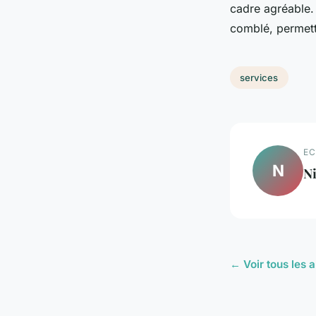
cadre agréable.
comblé, permett
services
EC
N
Ni
← Voir tous les a