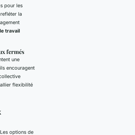
ls pour les
efléter la
énagement
 travail
ux fermés
ntent une
 ils encouragent
ollective
ier flexibilité
x
 Les options de