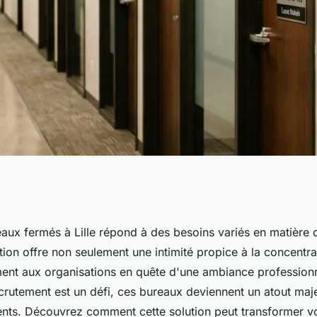
ux fermés à lille :
eaux fermés à Lille répond à des besoins variés en matière
ption offre non seulement une intimité propice à la concentra
ent aux organisations en quête d'une ambiance professionn
rutement est un défi, ces bureaux deviennent un atout maje
alents. Découvrez comment cette solution peut transformer v