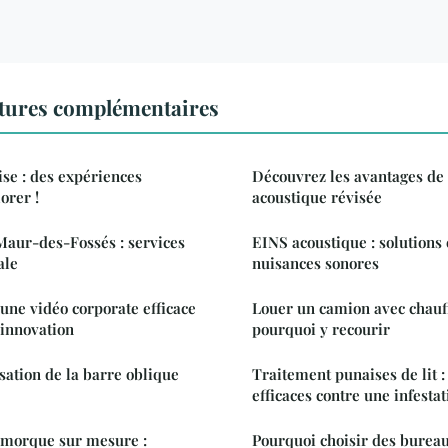
ctures complémentaires
se : des expériences
Découvrez les avantages de 
orer !
acoustique révisée
Maur-des-Fossés : services
EINS acoustique : solutions 
ale
nuisances sonores
ne vidéo corporate efficace
Louer un camion avec chauff
'innovation
pourquoi y recourir
sation de la barre oblique
Traitement punaises de lit :
efficaces contre une infesta
emorque sur mesure :
Pourquoi choisir des bureaux