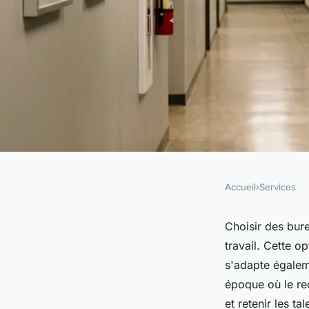
Accueil
›
Services
SERVICES
Opter pour des burea
Choisir des bur
travail. Cette o
un choix judicieux
s'adapte égalem
époque où le rec
et retenir les t