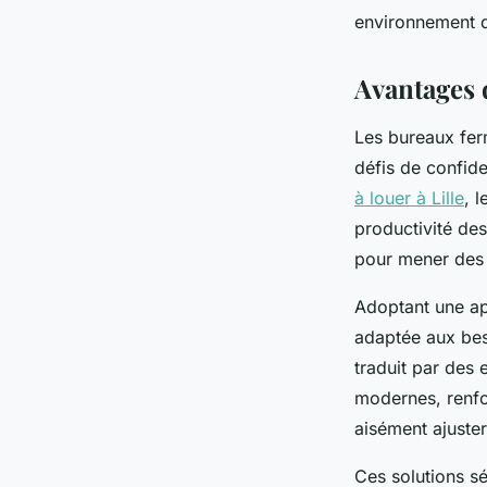
Nicet
•
08/04/2025 11:48
•
5 min de lecture
environnement de
Avantages 
Les bureaux fer
défis de confide
à louer à Lille
, 
productivité des
pour mener des d
Adoptant une ap
adaptée aux beso
traduit par des
modernes, renfor
aisément ajuster
Ces solutions sé