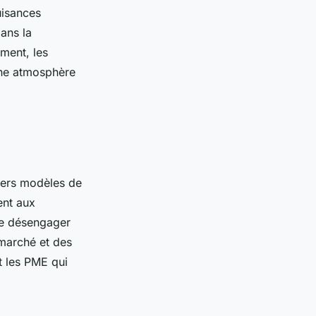
uisances
dans la
ement, les
 une atmosphère
vers modèles de
ent aux
 se désengager
arché et des
t les PME qui