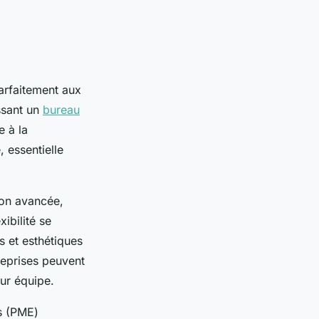
arfaitement aux
issant un
bureau
e à la
 essentielle
ion avancée,
ibilité se
 et esthétiques
treprises peuvent
eur équipe.
es (PME)